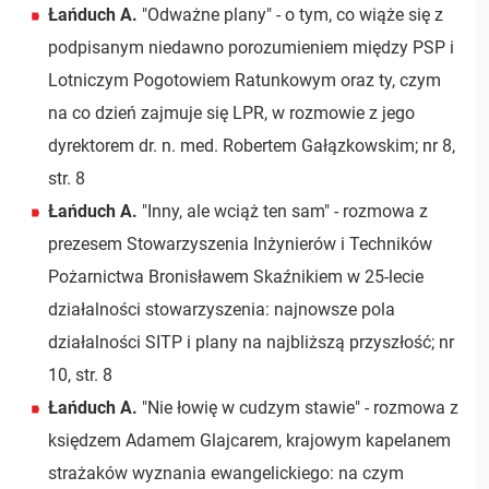
Łańduch A.
"Odważne plany" - o tym, co wiąże się z
podpisanym niedawno porozumieniem między PSP i
Lotniczym Pogotowiem Ratunkowym oraz ty, czym
na co dzień zajmuje się LPR, w rozmowie z jego
dyrektorem dr. n. med. Robertem Gałązkowskim; nr 8,
str. 8
Łańduch A.
"Inny, ale wciąż ten sam" - rozmowa z
prezesem Stowarzyszenia Inżynierów i Techników
Pożarnictwa Bronisławem Skaźnikiem w 25-lecie
działalności stowarzyszenia: najnowsze pola
działalności SITP i plany na najbliższą przyszłość; nr
10, str. 8
Łańduch A.
"Nie łowię w cudzym stawie" - rozmowa z
księdzem Adamem Glajcarem, krajowym kapelanem
strażaków wyznania ewangelickiego: na czym