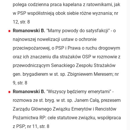
polega codzienna praca kapelana z ratownikami, jak
w PSP współistnieją obok siebie różne wyznania; nr
12, str. 8
Romanowski B.
"Mamy powody do satysfakcji" - o
najnowszej nowelizacji ustaw o ochronie
przeciwpożarowej, o PSP i Prawa o ruchu drogowym
oraz ich znaczeniu dla strażaków OSP w rozmowie z
przewodniczącym Senackiego Zespołu Strażaków
gen. brygadierem w st. sp. Zbigniewem Meresem; nr
9, str. 8
Romanowski B.
"Wszyscy będziemy emerytami" -
rozmowa ze st. bryg. w st. sp. Janem Całą, prezesem
Zarządu Głównego Związku Emerytów i Rencistów
Pożarnictwa RP: cele statutowe związku, współpraca
z PSP; nr 11, str. 8