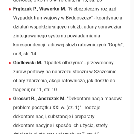
Frątczak P., Wawerka M.
"Niebezpieczny rozjazd.
Wypadek tramwajowy w Bydgoszczy" - koordynacja
działań współdziałających służb, udany sprawdzian
zintegrowanego systemu powiadamiania i
korespondencji radiowej służb ratowniczych "Gopło";
nr 3, str. 14
Godlewski M.
"Upadek olbrzyma" - przewrócony
żuraw portowy na nabrzeżu stoczni w Szczecinie:
ofiary zdarzenia, akcja ratownicza, jak doszło do
tragedii; nr 11, str. 10
Grosset R., Anszczak M.
"Dekontaminacja masowa -
problem początku XXI w. (cz. 1)" - rodzaje
dekontaminacji, substancje i preparaty
dekontaminacyjne i sposób ich użycia, strefy