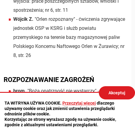
wyjścia: prace poszczególnych sztabów, wnioski i
spostrzeżenia; nr 6, str. 11
Wójcik Z.
"Orlen rozpoznany" - ćwiczenia zgrywające
jednostek OSP w KSRG i służb powiatu
przemyskiego na terenie bazy magazynowej paliw
Polskiego Koncernu Naftowego Orlen w Żurawicy; nr
8, str. 26
ROZPOZNAWANIE ZAGROŻEŃ
brom.
"Boża opatrzność nie wystarczy" -
Akceptuj
zabezpieczenie przeciwpożarowe zabytkowych
TA WITRYNA UŻYWA COOKIE.
Przeczytaj więcej
dlaczego
używamy cookie oraz jak zmienić ustawienia przeglądarki
drewnianych obiektów sakralnych: konferencja w
odnośnie plików cookie.
Dobrzeniu Wielkim koło Opola - podstawowe
Korzystając ze strony wyrażasz zgodę na używanie cookie,
zgodnie z aktualnymi ustawieniami przeglądarki.
obowiązki właścicieli i użytkowników tych budowli;