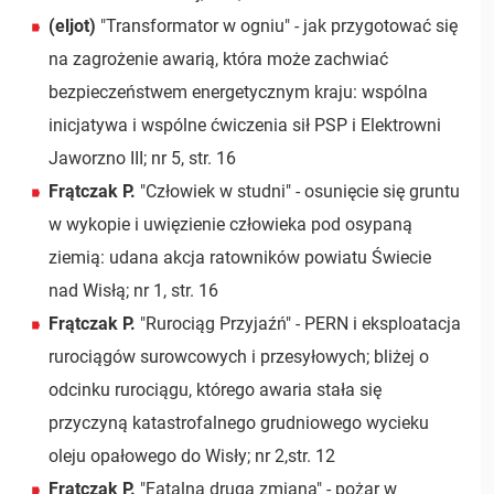
(eljot)
"Transformator w ogniu" - jak przygotować się
na zagrożenie awarią, która może zachwiać
bezpieczeństwem energetycznym kraju: wspólna
inicjatywa i wspólne ćwiczenia sił PSP i Elektrowni
Jaworzno III; nr 5, str. 16
Frątczak P.
"Człowiek w studni" - osunięcie się gruntu
w wykopie i uwięzienie człowieka pod osypaną
ziemią: udana akcja ratowników powiatu Świecie
nad Wisłą; nr 1, str. 16
Frątczak P.
"Rurociąg Przyjaźń" - PERN i eksploatacja
rurociągów surowcowych i przesyłowych; bliżej o
odcinku rurociągu, którego awaria stała się
przyczyną katastrofalnego grudniowego wycieku
oleju opałowego do Wisły; nr 2,str. 12
Frątczak P.
"Fatalna druga zmiana" - pożar w