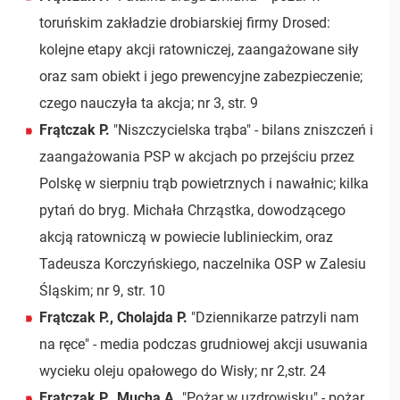
toruńskim zakładzie drobiarskiej firmy Drosed:
kolejne etapy akcji ratowniczej, zaangażowane siły
oraz sam obiekt i jego prewencyjne zabezpieczenie;
czego nauczyła ta akcja; nr 3, str. 9
Frątczak P.
"Niszczycielska trąba" - bilans zniszczeń i
zaangażowania PSP w akcjach po przejściu przez
Polskę w sierpniu trąb powietrznych i nawałnic; kilka
pytań do bryg. Michała Chrząstka, dowodzącego
akcją ratowniczą w powiecie lublinieckim, oraz
Tadeusza Korczyńskiego, naczelnika OSP w Zalesiu
Śląskim; nr 9, str. 10
Frątczak P., Cholajda P.
"Dziennikarze patrzyli nam
na ręce" - media podczas grudniowej akcji usuwania
wycieku oleju opałowego do Wisły; nr 2,str. 24
Frątczak P., Mucha A.
"Pożar w uzdrowisku" - pożar