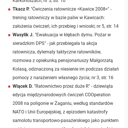
Karkonoszach; nr 5, str. 10
Tkacz P.
"Ćwiczenia ratownicze >Kawice 2008<" -
trening ratowniczy w bazie paliw w Kawicach:
założenia ćwiczeń, ich przebieg i wnioski; nr 5, str. 14
Wasylik J.
"Ewakuacja w kłębach dymu. Pożar w
sieradzkim DPS" - jak przebiegała ta akcja
ratownicza, dylematy taktyczne ratowników,
rozmowa z opiekunką pensjonariuszy Małgorzatą
Kolasą, odznaczoną za niesienie im podczas działań
pomocy z narażeniem własnego życia; nr 3, str. 16
Wiącek D.
"Ratownictwo przez duże R" - dziewiąta
edycja międzynarodowych ćwiczeń COOperation
2008 na poligonie w Żaganiu, według standardów
NATO i Unii Europejskiej, z epizodem katastrofy
samolotu transportowo-pasażerskiego jako punktem