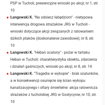
PSP w Tucholi, prewencyjne wnioski po akcji; nr 1, str.
10
Łangowski K.
"Na odsiecz łabędziom" - nietypowa
interwencja drogowa strażaków JRG w Tucholi -
wnioski dotyczące akcji związanych z ratowaniem
dzikich ptaków (doskonalenie zawodowe); nr 8, str.
10
Łangowski K.
"Heban ocalony" - pożar w tartaku
Heban w Tucholi: charakterystyka obiektu, zdarzenia
i działań gaśniczych, wnioski po akcji; nr 8, str. 14
Łangowski K.
"Tragedia w wykopie" - brak szalunków,
a w konsekwencji osunięcie się ścian wykopu
kanalizacyjnego i ofiary śmiertelne: akcja ratownicza
strażaków z tucholskiej JRG w Gostycynie; nr 10, str.
10