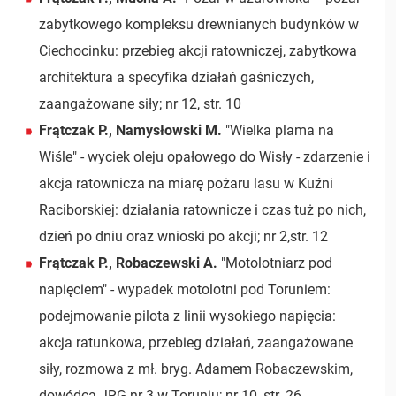
zabytkowego kompleksu drewnianych budynków w
Ciechocinku: przebieg akcji ratowniczej, zabytkowa
architektura a specyfika działań gaśniczych,
zaangażowane siły; nr 12, str. 10
Frątczak P., Namysłowski M.
"Wielka plama na
Wiśle" - wyciek oleju opałowego do Wisły - zdarzenie i
akcja ratownicza na miarę pożaru lasu w Kuźni
Raciborskiej: działania ratownicze i czas tuż po nich,
dzień po dniu oraz wnioski po akcji; nr 2,str. 12
Frątczak P., Robaczewski A.
"Motolotniarz pod
napięciem" - wypadek motolotni pod Toruniem:
podejmowanie pilota z linii wysokiego napięcia:
akcja ratunkowa, przebieg działań, zaangażowane
siły, rozmowa z mł. bryg. Adamem Robaczewskim,
dowódcą JRG nr 3 w Toruniu; nr 10, str. 26