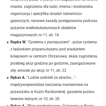
miasta: zagrożenia dla ludzi, mienia i środowiska,
organizacja i specyfika działań ratowniczo-
gaśniczych, ramowe zasady postępowania podczas
pożarów wielkokubaturowych obiektów
magazynowych; nr 11, str. 16
Rapka W.
"Cysterna z piuropuszem" - pożar cysterny
z ładunkiem propanu-butanu pod wiaduktem
kolejowym w centrum Chrzanowa: skala zagrożenia,
przebieg akcji godzina po godzinie, zaangażowane
siły, wnioski po akcji; nr 11, str. 22
Rękas A.
"Ludzie zadrżeli ze strachu..." -
międzywojewódzkie ćwiczenia manewrowe na
pożarzysku w Kuźni Raciborskiej: gaszenie pożaru
terenów leśnych; nr 10, str. 20
Rękas A.
"Plan przetestowany. Ćwiczenia w Bazie