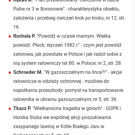
Paliw nr 3 w Boronowie" - charakterystyka obiektu,
założenia i przebieg ćwiczeń krok po kroku; nr 12, str.
16
Rochala P.
"Powódź w czasie marnym. Wielka
powódź. Płock, styczeń 1982 r." - czym jest powódź
zatorowa, jak powstała w Polsce i jak radził sobie z
nią system ratowniczy lat 80. w Polsce; nr 2, str. 28
Schroeder M.
"W gazoszczelnym na lince?!" - akcje
ratownicze w odzieży ochronnej - możliwe do
napotkania przeszkody: pomysł na transportowanie
ratownika w ubraniu gazoszczelnym; nr 5, str. 36
Tkacz P.
"Wielkanocna tragedia w górach" - GOPR i
Horska Sluba we wspólnej akcji poszukiwania
zasypanego lawiną w Kotle Białego Jaru w