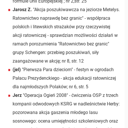
formule Unii Europejskiej ; nr 2,str. 25
Jarosz Z.
"Akcja poszukiwawcza na jeziorze Metelys.
Ratownictwo naprawdę bez granic" - współpraca
polskich i litewskich strażaków przy rzeczywistej
akcji ratowniczej - sprawdzian możliwości działań w
ramach porozumienia "Ratownictwo bez granic"
grupy Schengen: przebieg poszukiwań, siły
zaangażowane w akcję; nr 8, str. 12
(jel)
"Pierwsza Para dzieciom" - festyn w ogrodach
Pałacu Prezydenckiego - akcja edukacji ratowniczej
dla najmłodszych Polaków; nr 6, str. 5
Jerz
"Operacja Ogień 2008" - ćwiczenia OSP z trzech
kompanii odwodowych KSRG w nadleśnictwie Herby:
pozorowana akcja gaszenia młodego lasu
sosnowego: ocena umiejętności szkoleniowych oraz