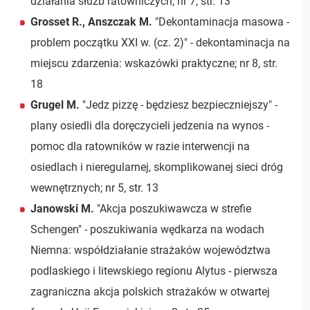
działania służb ratowniczych; nr 7, str. 13
Grosset R., Anszczak M.
"Dekontaminacja masowa -
problem początku XXI w. (cz. 2)" - dekontaminacja na
miejscu zdarzenia: wskazówki praktyczne; nr 8, str.
18
Grugel M.
"Jedz pizzę - będziesz bezpieczniejszy" -
plany osiedli dla doręczycieli jedzenia na wynos -
pomoc dla ratowników w razie interwencji na
osiedlach i nieregularnej, skomplikowanej sieci dróg
wewnętrznych; nr 5, str. 13
Janowski M.
"Akcja poszukiwawcza w strefie
Schengen" - poszukiwania wędkarza na wodach
Niemna: współdziałanie strażaków województwa
podlaskiego i litewskiego regionu Alytus - pierwsza
zagraniczna akcja polskich strażaków w otwartej