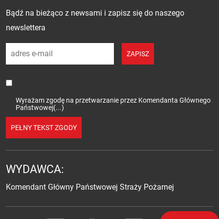
Zapisz się do newslettera
Bądź na bieżąco z newsami i zapisz się do naszego
newslettera
adres e-mail
ZAPISZ
Wyrażam zgodę na przetwarzanie przez Komendanta Głównego
Państwowej(...)
PEŁNY TEKST ZGODY
WYDAWCA:
Komendant Główny Państwowej Straży Pożarnej