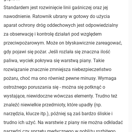
Standardem jest rozwinięcie linii gaśniczej oraz jej
nawodnienie. Ratownik ubrany w gotowy do użycia
aparat ochrony dróg oddechowych jest odpowiedzialny
za obserwację i kontrolę działań pod względem
przeciwpożarowym. Może on błyskawicznie zareagować,
gdy pojawi się pożar. Jeśli rozlała się znaczna ilość
paliwa, wyciek pokrywa się warstwą piany. Takie
rozwiązanie znacznie zmniejsza niebezpieczeństwo
pożaru, choć ma ono również pewne minusy. Wymaga
ostrożnego poruszania się - można się potknąć o
wystające, niewidoczne wówczas elementy. Trudno też
znaleźć niewielkie przedmioty, które upadły (np.
narzędzia, klucze itp.), później są zaś bardzo śliskie i
trudno ich użyć. Na warstwie z piany nie można odkładać
narzędzi czy sprzętu medycznego w pobliżu rozbitego