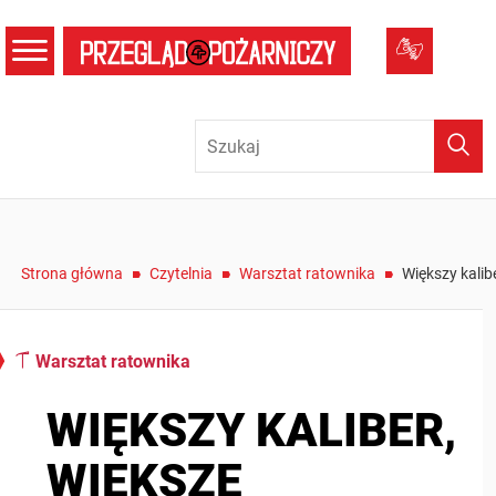
menu
Tłumacz
Wysz
/
/
/
Strona główna
Czytelnia
Warsztat ratownika
Większy kalib
Warsztat ratownika
WIĘKSZY KALIBER,
WIĘKSZE