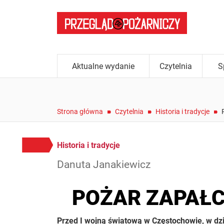
Aktualne wydanie
Czytelnia
S
/
/
Strona główna
Czytelnia
Historia i tradycje
Historia i tradycje
Danuta Janakiewicz
POŻAR ZAPAŁ
Przed I wojną światową w Częstochowie, w dzie