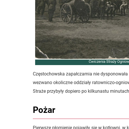
Ćwiczenia Straży Ogniow
Częstochowska zapałczarnia nie dysponowała 
wezwano okoliczne oddziały ratowniczo-ogniowe
Straże przybyły dopiero po kilkunastu minutac
Pożar
Pierwsze płomienie pojawiły się w kotłowni, w 