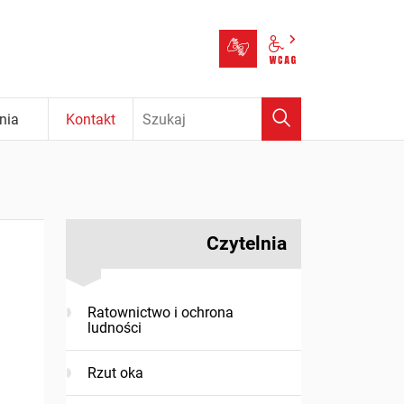
Tłumacz języka m
Panel wcag
Wyszukaj
nia
Kontakt
Czytelnia
Ratownictwo i ochrona
ludności
Rzut oka