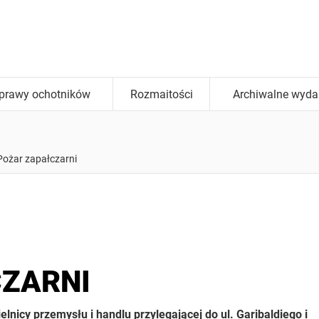
prawy ochotników
Rozmaitości
Archiwalne wyda
/
Pożar zapałczarni
CZARNI
lnicy przemysłu i handlu przylegającej do ul. Garibaldiego i