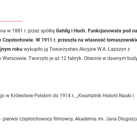
na w 1881 r. przez spółkę
Gehlig i Huch. Funkcjonowała pod n
 Częstochowie. W 1911 r. przeszła na własność tomaszowski
ejnym roku
wykupiło ją Towarzystwo Akcyjne W.A. Łapszyn z
w Warszawie. Tworzyło je aż 12 fabryk. Obecnie w dawnym bud
 w Królestwie Polskim do 1914 r., „Kwartalnik Historii Nauki i
y - pierwsi częstochowscy filmowcy, Akademia im. Jana Długosz