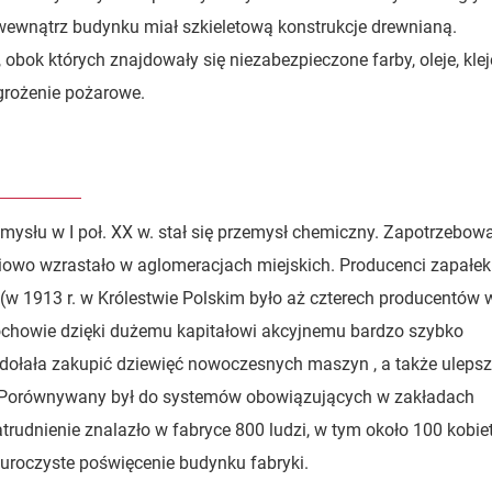
 wewnątrz budynku miał szkieletową konstrukcje drewnianą.
obok których znajdowały się niezabezpieczone farby, oleje, klej
grożenie pożarowe.
emysłu w I poł. XX w. stał się przemysł chemiczny. Zapotrzebow
niowo wzrastało w aglomeracjach miejskich. Producenci zapałek
 (w 1913 r. w Królestwie Polskim było aż czterech producentów 
ochowie dzięki dużemu kapitałowi akcyjnemu bardzo szybko
zdołała zakupić dziewięć nowoczesnych maszyn , a także uleps
i. Porównywany był do systemów obowiązujących w zakładach
atrudnienie znalazło w fabryce 800 ludzi, w tym około 100 kobie
ę uroczyste poświęcenie budynku fabryki.