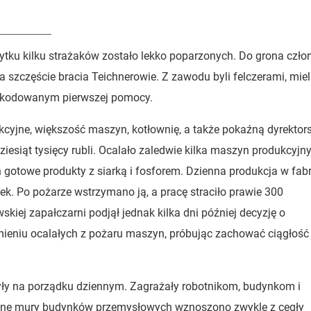
ytku kilku strażaków zostało lekko poparzonych. Do grona czł
 szczęście bracia Teichnerowie. Z zawodu byli felczerami, miel
oszkodowanym pierwszej pomocy.
kcyjne, większość maszyn, kotłownię, a także pokaźną dyrektor
ziesiąt tysięcy rubli. Ocalało zaledwie kilka maszyn produkcyjn
otowe produkty z siarką i fosforem. Dzienna produkcja w fab
ek. Po pożarze wstrzymano ją, a pracę straciło prawie 300
kiej zapałczarni podjął jednak kilka dni później decyzję o
ieniu ocalałych z pożaru maszyn, próbując zachować ciągłość
były na porządku dziennym. Zagrażały robotnikom, budynkom i
e mury budynków przemysłowych wznoszono zwykle z cegły