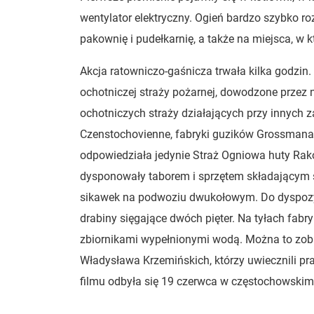
wentylator elektryczny. Ogień bardzo szybko roz
pakownię i pudełkarnię, a także na miejsca, 
Akcja ratowniczo-gaśnicza trwała kilka godzin.
ochotniczej straży pożarnej, dowodzone przez n
ochotniczych straży działających przy innych za
Czenstochovienne, fabryki guzików Grossmana 
odpowiedziała jedynie Straż Ogniowa huty Rak
dysponowały taborem i sprzętem składającym s
sikawek na podwoziu dwukołowym. Do dyspozyc
drabiny sięgające dwóch pięter. Na tyłach fabr
zbiornikami wypełnionymi wodą. Można to zob
Władysława Krzemińskich, którzy uwiecznili p
filmu odbyła się 19 czerwca w częstochowskim 