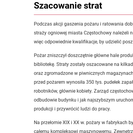
Szacowanie strat
Podczas akcji gaszenia pożaru i ratowania dob
straży ogniowej miasta Częstochowy należeli na
więc odpowiednie kwalifikacje, by udzielić p
Pożar zniszczył doszczętnie główne hale produ
bibliotekę. Straty zostały oszacowane na kilkad
oraz zgromadzone w piwnicznych magazynach g
przed pożarem wynosiła 350 tys. pudełek zapał
robotników, głównie kobiety. Zarząd częstochows
odbudowie budynku i jak najszybszym uruchom
produkcji i przywrócić ludzi do pracy.
Na przełomie XIX i XX w. pożary w fabrykach 
całemu kompleksowi maszynowemu. Zewnętrzn