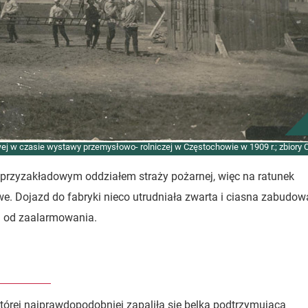
ej w czasie wystawy przemysłowo- rolniczej w Częstochowie w 1909 r.; zbiory
przyzakładowym oddziałem straży pożarnej, więc na ratunek
. Dojazd do fabryki nieco utrudniała zwarta i ciasna zabudow
h od zaalarmowania.
której najprawdopodobniej zapaliła się belka podtrzymująca