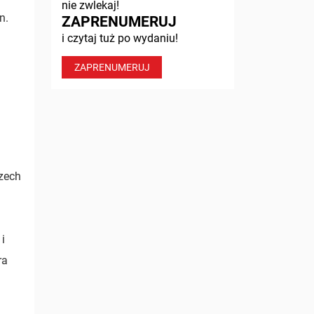
nie zwlekaj!
n.
ZAPRENUMERUJ
i czytaj tuż po wydaniu!
ZAPRENUMERUJ
u
rzech
i
ra