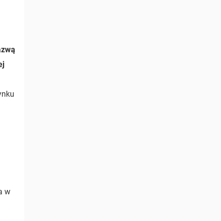
azwą
ej
ynku
a w