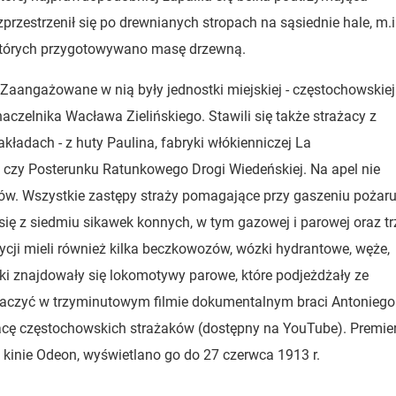
przestrzenił się po drewnianych stropach na sąsiednie hale, m.i
w których przygotowywano masę drzewną.
 Zaangażowane w nią były jednostki miejskiej - częstochowskiej
aczelnika Wacława Zielińskiego. Stawili się także strażacy z
kładach - z huty Paulina, fabryki włókienniczej La
czy Posterunku Ratunkowego Drogi Wiedeńskiej. Na apel nie
ów. Wszystkie zastępy straży pomagające przy gaszeniu pożar
ię z siedmiu sikawek konnych, w tym gazowej i parowej oraz t
ji mieli również kilka beczkowozów, wózki hydrantowe, węże,
yki znajdowały się lokomotywy parowe, które podjeżdżały ze
aczyć w trzyminutowym filmie dokumentalnym braci Antoniego 
racę częstochowskich strażaków (dostępny na YouTube). Premie
kinie Odeon, wyświetlano go do 27 czerwca 1913 r.