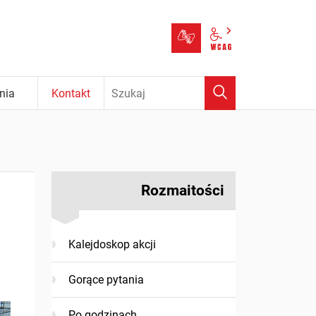
Tłumacz języka m
Panel wcag
Wyszukaj
nia
Kontakt
Rozmaitości
Kalejdoskop akcji
Gorące pytania
Po godzinach