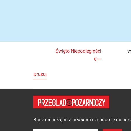
Święto Niepodległości
w
Drukuj
Zapisz się do newslette
Bądź na bieżąco z newsami i zapisz się do nas