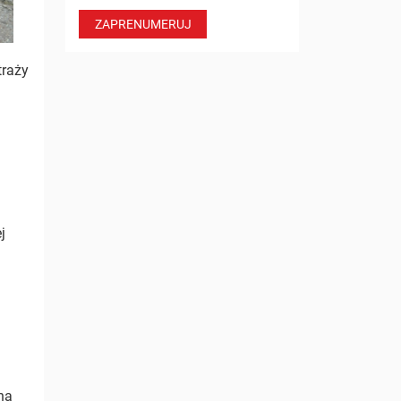
ZAPRENUMERUJ
traży
j
na