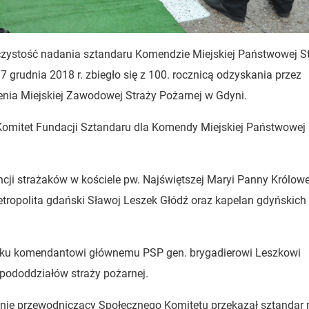
czystość nadania sztandaru Komendzie Miejskiej Państwowej S
7 grudnia 2018 r. zbiegło się z 100. rocznicą odzyskania przez
zenia Miejskiej Zawodowej Straży Pożarnej w Gdyni.
Komitet Fundacji Sztandaru dla Komendy Miejskiej Państwowej
ncji strażaków w kościele pw. Najświętszej Maryi Panny Królowe
metropolita gdański Sławoj Leszek Głódź oraz kapelan gdyńskich
unku komendantowi głównemu PSP gen. brygadierowi Leszkowi
 pododdziałów straży pożarnej.
śnie przewodniczący Społecznego Komitetu przekazał sztandar 