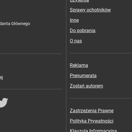
Sprawy ochotników
Inne
ndanta Głównego
Do pobrania
O nas
Reklama
Prenumerata
ej
Zostań autorem
ok
Twitter
Zastrzeżenia Prawne
Polityka Prywatności
Klauzula Informacyjna