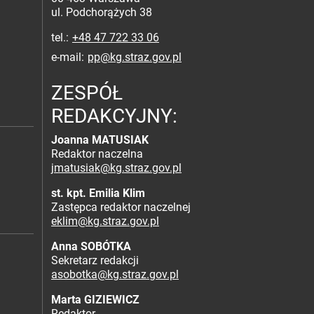
ul. Podchorążych 38
tel.
+48 47 722 33 06
e-mail
pp@kg.straz.gov.pl
ZESPÓŁ
REDAKCYJNY:
Joanna MATUSIAK
Redaktor naczelna
jmatusiak@kg.straz.gov.pl
st. kpt. Emilia Klim
Zastępca redaktor naczelnej
eklim@kg.straz.gov.pl
Anna SOBÓTKA
Sekretarz redakcji
asobotka@kg.straz.gov.pl
Marta GIZIEWICZ
Redaktor