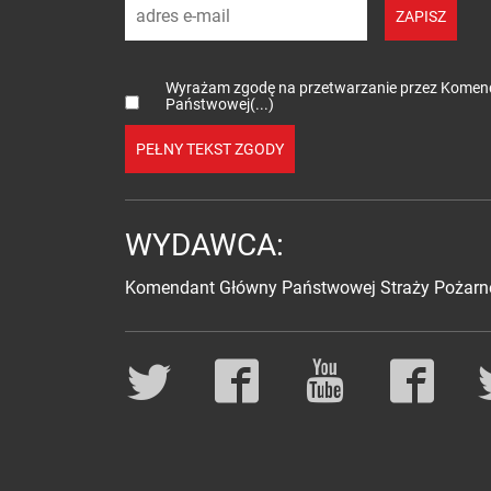
adres e-mail
ZAPISZ
Wyrażam zgodę na przetwarzanie przez Kome
Państwowej(...)
PEŁNY TEKST ZGODY
WYDAWCA:
Komendant Główny Państwowej Straży Pożarn
Social media
Twitter
Facebook
YouTube
Facebo