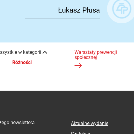
Łukasz Płusa
Łukasz Płusa
szystkie w kategorii
Warsztaty prewencji
społecznej
Różności
ra
zego newslettera
Aktualne wydanie
Czytelnia