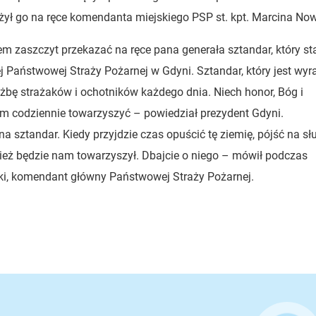
łożył go na ręce komendanta miejskiego PSP st. kpt. Marcina No
m zaszczyt przekazać na ręce pana generała sztandar, który st
j Państwowej Straży Pożarnej w Gdyni. Sztandar, który jest wy
ę strażaków i ochotników każdego dnia. Niech honor, Bóg i
m codziennie towarzyszyć – powiedział prezydent Gdyni.
 sztandar. Kiedy przyjdzie czas opuścić tę ziemię, pójść na sł
nież będzie nam towarzyszył. Dbajcie o niego – mówił podczas
ski, komendant główny Państwowej Straży Pożarnej.