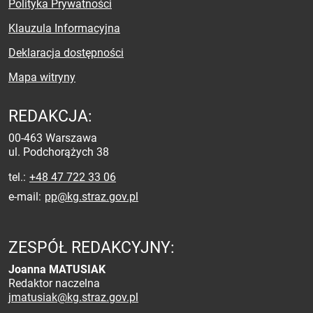
Polityka Prywatności
Klauzula Informacyjna
Deklaracja dostępności
Mapa witryny
REDAKCJA:
00-463 Warszawa
ul. Podchorążych 38
tel.
+48 47 722 33 06
e-mail
pp@kg.straz.gov.pl
ZESPÓŁ REDAKCYJNY:
Joanna MATUSIAK
Redaktor naczelna
jmatusiak@kg.straz.gov.pl