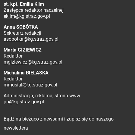
st. kpt. Emilia Klim
Zastępca redaktor naczelnej
eklim@kg.straz.gov.pl
Anna SOBÓTKA
Sekretarz redakcji
asobotka@kg.straz.gov.pl
Marta GIZIEWICZ
Redaktor
mgiziewicz@kg.straz.gov.pl
Michalina BIELASKA
Redaktor
mmusial@kg.straz.gov.pl
Administracja, reklama, strona www
pp@kg.straz.gov.pl
Zapisz się do newslettera
Bądź na bieżąco z newsami i zapisz się do naszego
newslettera