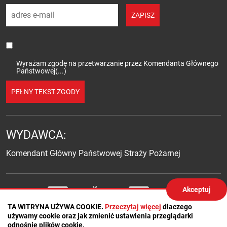
adres e-mail
ZAPISZ
Wyrażam zgodę na przetwarzanie przez Komendanta Głównego
Państwowej(...)
PEŁNY TEKST ZGODY
WYDAWCA:
Komendant Główny Państwowej Straży Pożarnej
Akceptuj
Social media
Twitter
Facebook
YouTube
Facebook
Twitter
TA WITRYNA UŻYWA COOKIE.
Przeczytaj więcej
dlaczego
używamy cookie oraz jak zmienić ustawienia przeglądarki
odnośnie plików cookie.