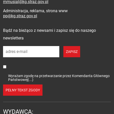
mmusial@kg.straz.gov.pl
Administracja, reklama, strona www
pp@kg.straz.gov.pl
Zapisz się do newslettera
Bądź na bieżąco z newsami i zapisz się do naszego
newslettera
adres e-mail
ZAPISZ
Wyrażam zgodę na przetwarzanie przez Komendanta Głównego
Państwowej(...)
PEŁNY TEKST ZGODY
WYDAWCA: