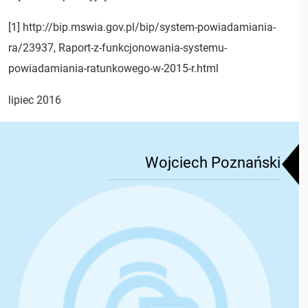
[1] http://bip.mswia.gov.pl/bip/system-powiadamiania-
ra/23937, Raport-z-funkcjonowania-systemu-
powiadamiania-ratunkowego-w-2015-r.html
lipiec 2016
Wojciech Poznański
Wojciech Poznański