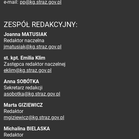
e-mail
pp@kg.straz.gov.pl
ZESPÓŁ REDAKCYJNY:
Joanna MATUSIAK
Redaktor naczelna
jmatusiak@kg.straz.gov.pl
st. kpt. Emilia Klim
Zastępca redaktor naczelnej
eklim@kg.straz.gov.pl
Anna SOBÓTKA
Sekretarz redakcji
asobotka@kg.straz.gov.pl
Marta GIZIEWICZ
Redaktor
mgiziewicz@kg.straz.gov.pl
Michalina BIELASKA
Redaktor