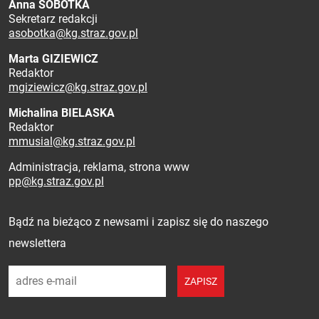
Anna SOBÓTKA
Sekretarz redakcji
asobotka@kg.straz.gov.pl
Marta GIZIEWICZ
Redaktor
mgiziewicz@kg.straz.gov.pl
Michalina BIELASKA
Redaktor
mmusial@kg.straz.gov.pl
Administracja, reklama, strona www
pp@kg.straz.gov.pl
Zapisz się do newslettera
Bądź na bieżąco z newsami i zapisz się do naszego
newslettera
adres e-mail
ZAPISZ