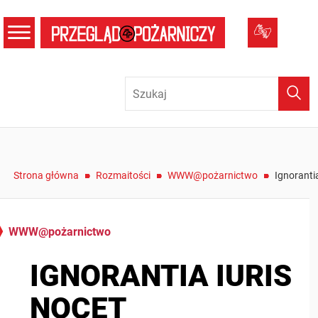
menu
Tłumacz
Wysz
/
/
/
Strona główna
Rozmaitości
WWW@pożarnictwo
Ignorantia
WWW@pożarnictwo
IGNORANTIA IURIS
NOCET