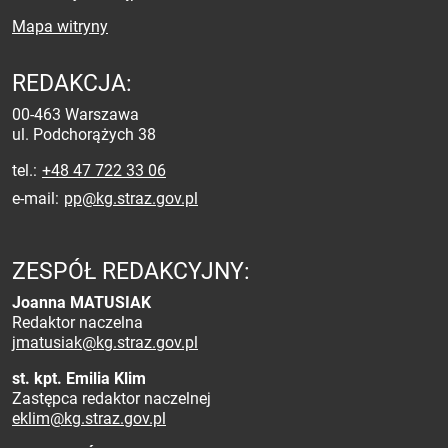
Mapa witryny
REDAKCJA:
00-463 Warszawa
ul. Podchorążych 38
tel.
+48 47 722 33 06
e-mail
pp@kg.straz.gov.pl
ZESPÓŁ REDAKCYJNY:
Joanna MATUSIAK
Redaktor naczelna
jmatusiak@kg.straz.gov.pl
st. kpt. Emilia Klim
Zastępca redaktor naczelnej
eklim@kg.straz.gov.pl