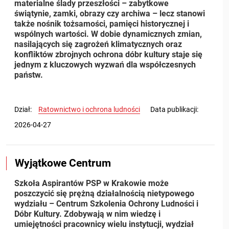
materialne ślady przeszłości – zabytkowe
świątynie, zamki, obrazy czy archiwa – lecz
stanowi
także nośnik tożsamości, pamięci historycznej i
wspólnych wartości. W dobie dynamicznych zmian,
nasilających się zagrożeń klimatycznych oraz
konfliktów zbrojnych ochrona dóbr kultury staje się
jednym z kluczowych wyzwań
dla współczesnych
państw.
Dział
Ratownictwo i ochrona ludności
Data publikacji
2026-04-27
Wyjątkowe Centrum
Wyjątkowe Centrum
Szkoła Aspirantów PSP w Krakowie może
poszczycić się prężną działalnością nietypowego
wydziału – Centrum Szkolenia Ochrony Ludności i
Dóbr Kultury. Zdobywają w nim wiedzę i
umiejętności pracownicy wielu instytucji, wydział