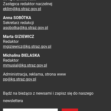
Zastępca redaktor naczelnej
eklim@kg.straz.gov.pl
Anna SOBÓTKA
Sekretarz redakcji
asobotka@kg.straz.gov.pl
Marta GIZIEWICZ
Redaktor
mgiziewicz@kg.straz.gov.pl
Michalina BIELASKA
Redaktor
mmusial@kg.straz.gov.pl
Administracja, reklama, strona www
pp@kg.straz.gov.pl
Zapisz się do newslettera
Bądź na bieżąco z newsami i zapisz się do naszego
newslettera