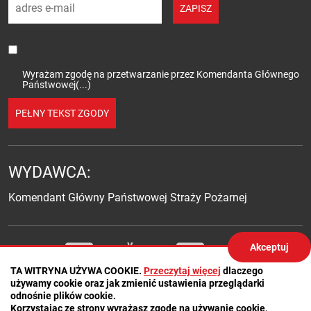
adres e-mail
ZAPISZ
Wyrażam zgodę na przetwarzanie przez Komendanta Głównego
Państwowej(...)
PEŁNY TEKST ZGODY
WYDAWCA:
Komendant Główny Państwowej Straży Pożarnej
Social media
Akceptuj
Twitter
Facebook
YouTube
Facebook
Twitter
TA WITRYNA UŻYWA COOKIE.
Przeczytaj więcej
dlaczego
używamy cookie oraz jak zmienić ustawienia przeglądarki
odnośnie plików cookie.
Korzystając ze strony wyrażasz zgodę na używanie cookie,