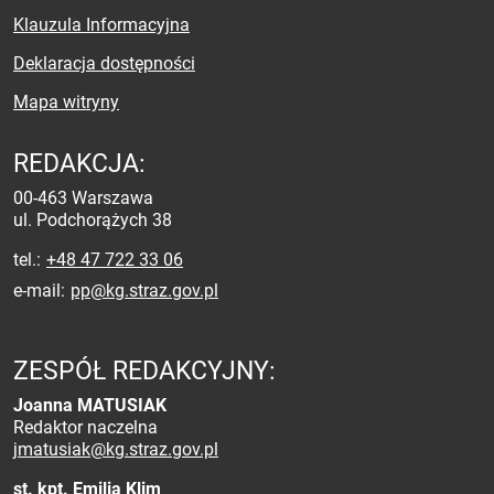
Klauzula Informacyjna
Deklaracja dostępności
Mapa witryny
REDAKCJA:
00-463 Warszawa
ul. Podchorążych 38
tel.
+48 47 722 33 06
e-mail
pp@kg.straz.gov.pl
ZESPÓŁ REDAKCYJNY:
Joanna MATUSIAK
Redaktor naczelna
jmatusiak@kg.straz.gov.pl
st. kpt. Emilia Klim