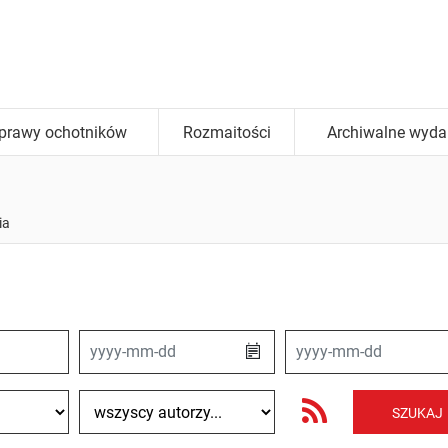
prawy ochotników
Rozmaitości
Archiwalne wyda
ia
Data od
Data do
RSS
Autor