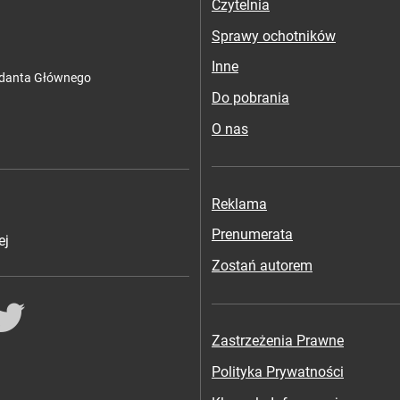
Czytelnia
Sprawy ochotników
Inne
ndanta Głównego
Do pobrania
O nas
Reklama
Prenumerata
ej
Zostań autorem
ok
Twitter
Zastrzeżenia Prawne
Polityka Prywatności