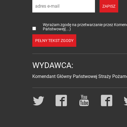
adres e-mail
ZAPISZ
Wyrażam zgodę na przetwarzanie przez Kome
Państwowej(...)
PEŁNY TEKST ZGODY
WYDAWCA:
Komendant Główny Państwowej Straży Pożarn
Social media
Twitter
Facebook
YouTube
Facebo