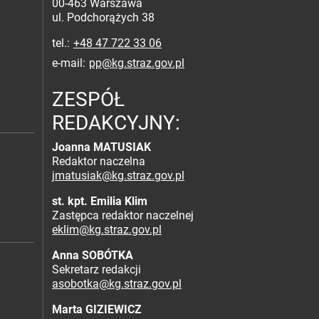
00-463 Warszawa
ul. Podchorążych 38
tel.
+48 47 722 33 06
e-mail
pp@kg.straz.gov.pl
ZESPÓŁ
REDAKCYJNY:
Joanna MATUSIAK
Redaktor naczelna
jmatusiak@kg.straz.gov.pl
st. kpt. Emilia Klim
Zastępca redaktor naczelnej
eklim@kg.straz.gov.pl
Anna SOBÓTKA
Sekretarz redakcji
asobotka@kg.straz.gov.pl
Marta GIZIEWICZ