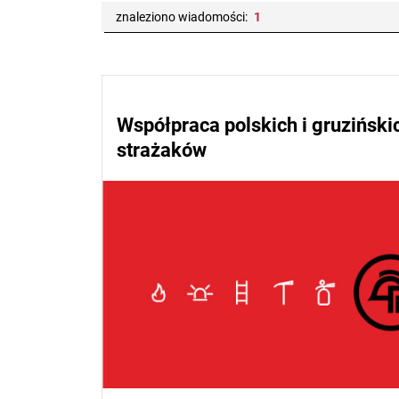
znaleziono wiadomości:
1
Współpraca polskich i gruzińskich strażaków
Współpraca polskich i gruziński
strażaków