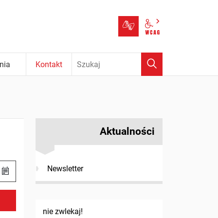
Tłumacz języka m
Panel wcag
Wyszukaj
nia
Kontakt
Aktualności
Newsletter
nie zwlekaj!