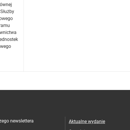
łównej
 Służby
sowego
gramu
ownictwa
jednostek
owego
ra
zego newslettera
Aktualne wydanie