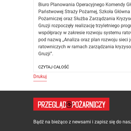
Biuro Planowania Operacyjnego Komendy G
Państwowej Straży Pożarnej, Szkoła Główna
Pożarniczej oraz Służba Zarządzania Kryzy
Gruzji rozpoczęły realizację trzyletniego pro
współpracy w zakresie rozwoju systemu rat
pod nazwą „Analiza oraz plan rozwoju sieci 
ratowniczych w ramach zarządzania kryzys
Gruzji”.
CZYTAJ CAŁOŚĆ
Drukuj
Zapisz się do newslette
Bądź na bieżąco z newsami i zapisz się do nas